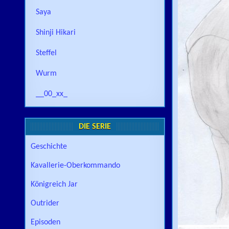
Saya
Shinji Hikari
Steffel
Wurm
__00_xx_
DIE SERIE
Geschichte
Kavallerie-Oberkommando
Königreich Jar
Outrider
Episoden