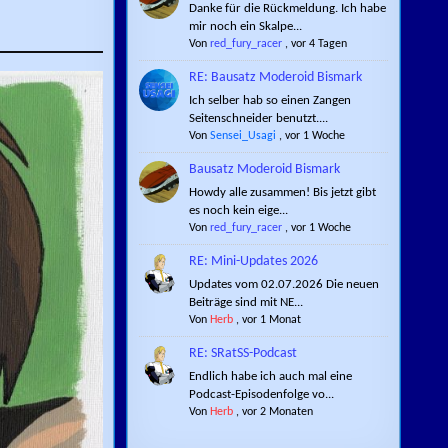
Danke für die Rückmeldung. Ich habe
mir noch ein Skalpe...
Von
red_fury_racer
,
vor 4 Tagen
RE: Bausatz Moderoid Bismark
Ich selber hab so einen Zangen
Seitenschneider benutzt....
Von
Sensei_Usagi
,
vor 1 Woche
Bausatz Moderoid Bismark
Howdy alle zusammen! Bis jetzt gibt
es noch kein eige...
Von
red_fury_racer
,
vor 1 Woche
RE: Mini-Updates 2026
Updates vom 02.07.2026 Die neuen
Beiträge sind mit NE...
Von
Herb
,
vor 1 Monat
RE: SRatSS-Podcast
Endlich habe ich auch mal eine
Podcast-Episodenfolge vo...
Von
Herb
,
vor 2 Monaten