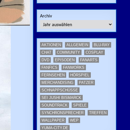
Archiv
AKTIONEN
ALLGEMEIN
BLU-RAY
CHAT
COMMUNITY
COSPLAY
DVD
EPISODEN
FANARTS
FANFICS
FANWORKS
FERNSEHEN
HÖRSPIEL
MERCHANDISING
PATZER
SCHNAPPSCHÜSSE
SEI JUSHI BISMARCK
SOUNDTRACK
SPIELE
SYNCHRONSPRECHER
TREFFEN
WALLPAPER
WEP
YUMA-CITY.DE