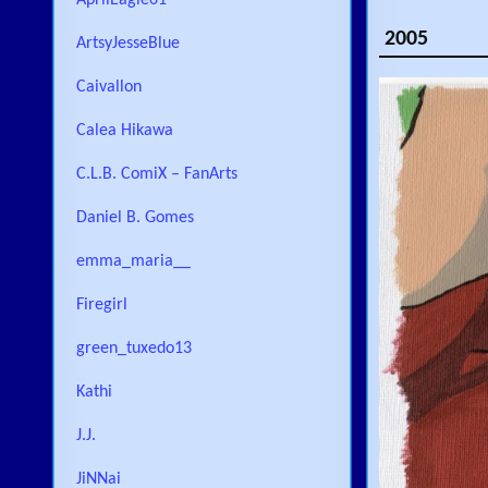
AprilEagle01
2005
ArtsyJesseBlue
Caivallon
Calea Hikawa
C.L.B. ComiX – FanArts
Daniel B. Gomes
emma_maria__
Firegirl
green_tuxedo13
Kathi
J.J.
JiNNai