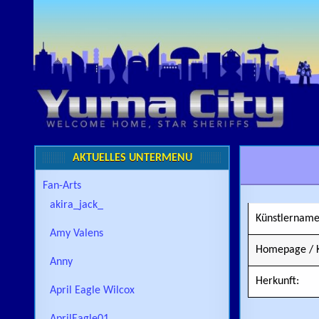
Skip to content
AKTUELLES UNTERMENÜ
Fan-Arts
akira_jack_
Künstlername
Amy Valens
Homepage / K
Anny
Herkunft:
April Eagle Wilcox