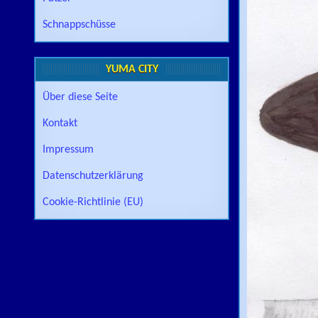
Schnappschüsse
YUMA CITY
Über diese Seite
Kontakt
Impressum
Datenschutzerklärung
Cookie-Richtlinie (EU)