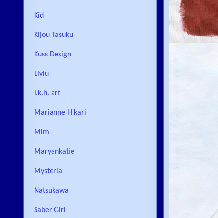
Kid
Kijou Tasuku
Kuss Design
Liviu
l.k.h. art
Marianne Hikari
Mim
Maryankatie
Mysteria
Natsukawa
Saber Girl