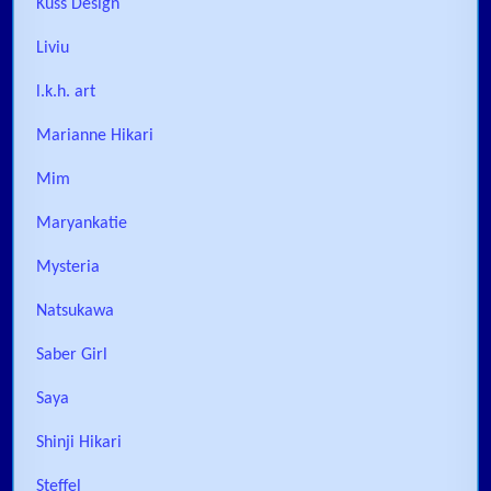
Kuss Design
Liviu
l.k.h. art
Marianne Hikari
Mim
Maryankatie
Mysteria
Natsukawa
Saber Girl
Saya
Shinji Hikari
Steffel