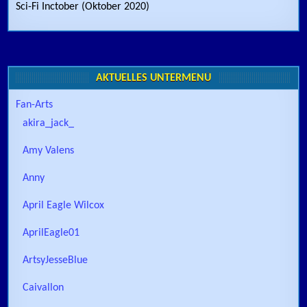
Sci-Fi Inctober (Oktober 2020)
AKTUELLES UNTERMENÜ
Fan-Arts
akira_jack_
Amy Valens
Anny
April Eagle Wilcox
AprilEagle01
ArtsyJesseBlue
Caivallon