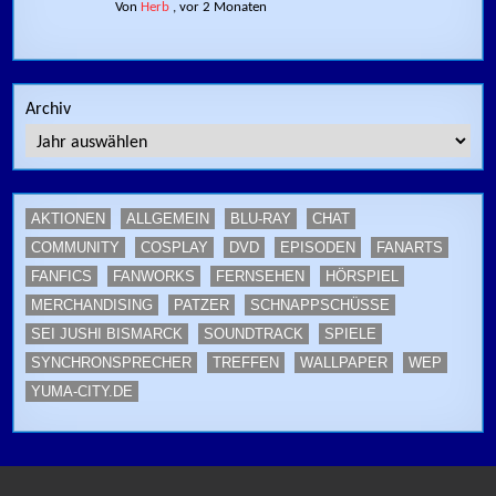
Von
Herb
,
vor 2 Monaten
Archiv
AKTIONEN
ALLGEMEIN
BLU-RAY
CHAT
COMMUNITY
COSPLAY
DVD
EPISODEN
FANARTS
FANFICS
FANWORKS
FERNSEHEN
HÖRSPIEL
MERCHANDISING
PATZER
SCHNAPPSCHÜSSE
SEI JUSHI BISMARCK
SOUNDTRACK
SPIELE
SYNCHRONSPRECHER
TREFFEN
WALLPAPER
WEP
YUMA-CITY.DE