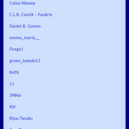
Calea Hikawa
C.L.B. ComiX – FanArts
Daniel B. Gomes
emma_maria__
Firegirl
green_tuxedo13
Kathi
J.J.
JiNNai
Kid
Kijou Tasuku