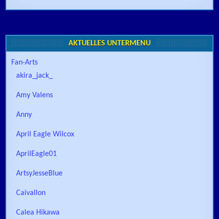
AKTUELLES UNTERMENÜ
Fan-Arts
akira_jack_
Amy Valens
Anny
April Eagle Wilcox
AprilEagle01
ArtsyJesseBlue
Caivallon
Calea Hikawa