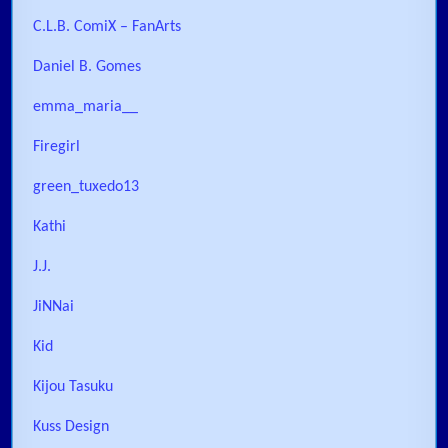
C.L.B. ComiX – FanArts
Daniel B. Gomes
emma_maria__
Firegirl
green_tuxedo13
Kathi
J.J.
JiNNai
Kid
Kijou Tasuku
Kuss Design