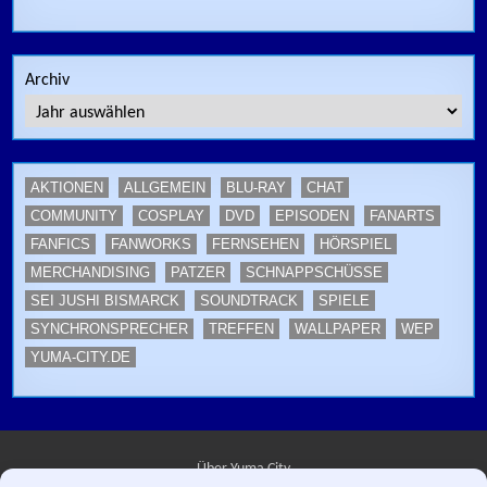
Archiv
AKTIONEN
ALLGEMEIN
BLU-RAY
CHAT
COMMUNITY
COSPLAY
DVD
EPISODEN
FANARTS
FANFICS
FANWORKS
FERNSEHEN
HÖRSPIEL
MERCHANDISING
PATZER
SCHNAPPSCHÜSSE
SEI JUSHI BISMARCK
SOUNDTRACK
SPIELE
SYNCHRONSPRECHER
TREFFEN
WALLPAPER
WEP
YUMA-CITY.DE
Über Yuma City