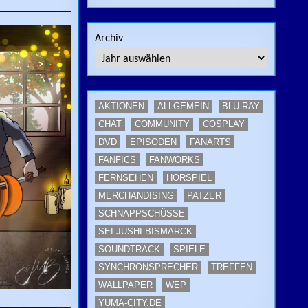
Archiv
AKTIONEN
ALLGEMEIN
BLU-RAY
CHAT
COMMUNITY
COSPLAY
DVD
EPISODEN
FANARTS
FANFICS
FANWORKS
FERNSEHEN
HÖRSPIEL
MERCHANDISING
PATZER
SCHNAPPSCHÜSSE
SEI JUSHI BISMARCK
SOUNDTRACK
SPIELE
SYNCHRONSPRECHER
TREFFEN
WALLPAPER
WEP
YUMA-CITY.DE