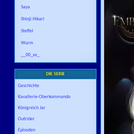
Saya
Shinji Hikari
Steffel
Wurm
__00_xx_
DIE SERIE
Geschichte
Kavallerie-Oberkommando
Königreich Jar
Outrider
Episoden