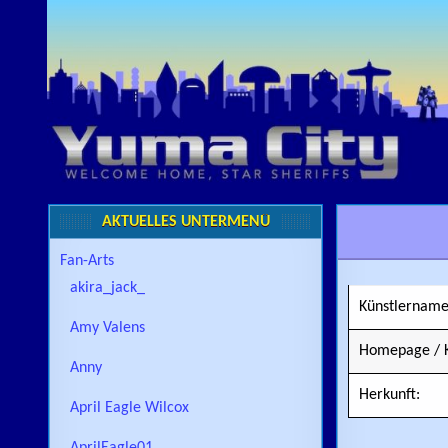
Skip to content
AKTUELLES UNTERMENÜ
Fan-Arts
akira_jack_
Künstlername
Amy Valens
Homepage / K
Anny
Herkunft:
April Eagle Wilcox