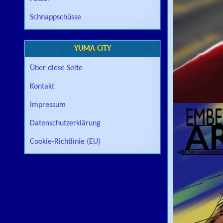
Schnappschüsse
YUMA CITY
Über diese Seite
Kontakt
Impressum
Datenschutzerklärung
Cookie-Richtlinie (EU)