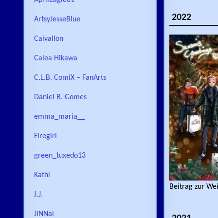
AprilEagle01
2022
ArtsyJesseBlue
Caivallon
Calea Hikawa
C.L.B. ComiX – FanArts
Daniel B. Gomes
emma_maria__
Firegirl
green_tuxedo13
Kathi
Beitrag zur We
J.J.
JiNNai