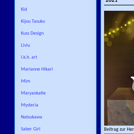
2021
Kid
Kijou Tasuku
Kuss Design
Liviu
l.k.h. art
Marianne Hikari
Mim
Maryankatie
Mysteria
Natsukawa
Saber Girl
Beitrag zur He