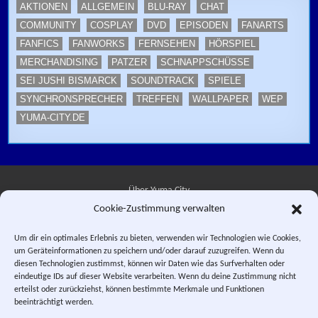
AKTIONEN
ALLGEMEIN
BLU-RAY
CHAT
COMMUNITY
COSPLAY
DVD
EPISODEN
FANARTS
FANFICS
FANWORKS
FERNSEHEN
HÖRSPIEL
MERCHANDISING
PATZER
SCHNAPPSCHÜSSE
SEI JUSHI BISMARCK
SOUNDTRACK
SPIELE
SYNCHRONSPRECHER
TREFFEN
WALLPAPER
WEP
YUMA-CITY.DE
Über Yuma City
Cookie-Zustimmung verwalten
Kontakt
Um dir ein optimales Erlebnis zu bieten, verwenden wir Technologien wie Cookies,
um Geräteinformationen zu speichern und/oder darauf zuzugreifen. Wenn du
Datenschutzerklärung
diesen Technologien zustimmst, können wir Daten wie das Surfverhalten oder
eindeutige IDs auf dieser Website verarbeiten. Wenn du deine Zustimmung nicht
Impressum
erteilst oder zurückziehst, können bestimmte Merkmale und Funktionen
beeinträchtigt werden.