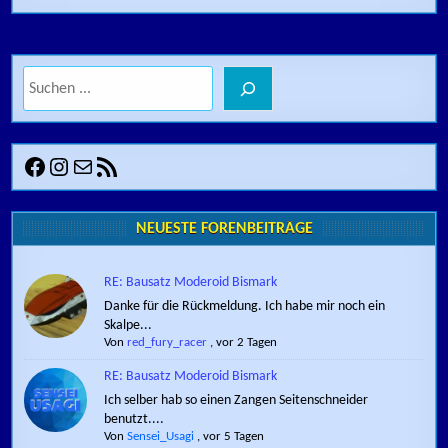
Suchen
Facebook
Instagram
E-Mail
RSS-Feed
NEUESTE FORENBEITRÄGE
RE: Bausatz Moderoid Bismark
Danke für die Rückmeldung. Ich habe mir noch ein
Skalpe...
Von
red_fury_racer
,
vor 2 Tagen
RE: Bausatz Moderoid Bismark
Ich selber hab so einen Zangen Seitenschneider
benutzt....
Von
Sensei_Usagi
,
vor 5 Tagen