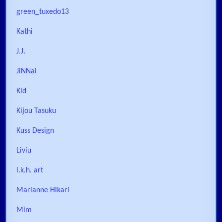
green_tuxedo13
Kathi
J.J.
JiNNai
Kid
Kijou Tasuku
Kuss Design
Liviu
l.k.h. art
Marianne Hikari
Mim