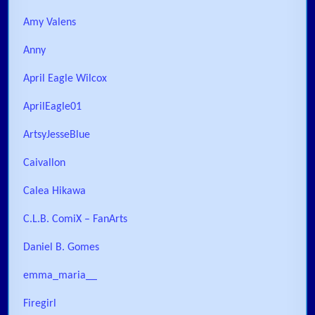
Amy Valens
Anny
April Eagle Wilcox
AprilEagle01
ArtsyJesseBlue
Caivallon
Calea Hikawa
C.L.B. ComiX – FanArts
Daniel B. Gomes
emma_maria__
Firegirl