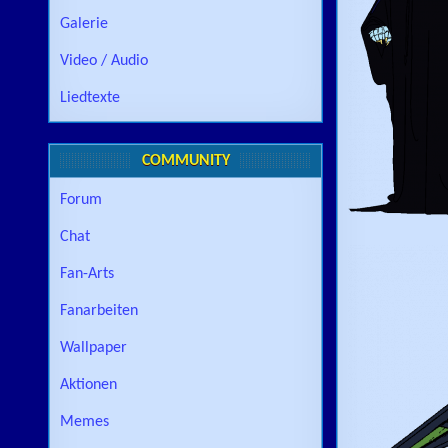
Galerie
Video / Audio
Liedtexte
COMMUNITY
Forum
Chat
Fan-Arts
Fanarbeiten
Wallpaper
Aktionen
Memes