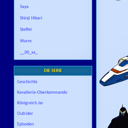
Saya
Shinji Hikari
Steffel
Wurm
__00_xx_
DIE SERIE
Geschichte
Kavallerie-Oberkommando
Königreich Jar
Outrider
Episoden