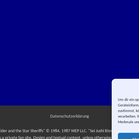
Um dir ein op
Geräteinforma
zustimmst, kö
Datenschutzerklärung
verarbeiten. 
Merkmale und
ider and the Star Sheriffs" © 1984, 1987 WEP LLC. "Sei Jushi Bismarck" © 1984
is a private fan site. Design and textual content, unless otherwise stated, © Yuma