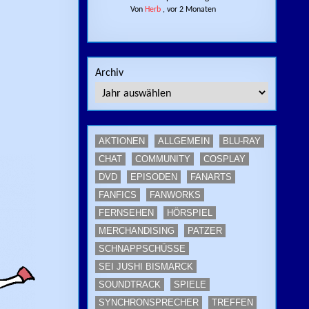
Von
Herb
,
vor 2 Monaten
Archiv
AKTIONEN
ALLGEMEIN
BLU-RAY
CHAT
COMMUNITY
COSPLAY
DVD
EPISODEN
FANARTS
FANFICS
FANWORKS
FERNSEHEN
HÖRSPIEL
MERCHANDISING
PATZER
SCHNAPPSCHÜSSE
SEI JUSHI BISMARCK
SOUNDTRACK
SPIELE
SYNCHRONSPRECHER
TREFFEN