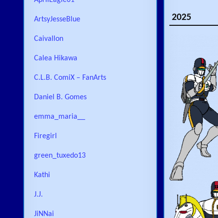
AprilEagle01
2025
ArtsyJesseBlue
Caivallon
Calea Hikawa
C.L.B. ComiX – FanArts
Daniel B. Gomes
emma_maria__
Firegirl
green_tuxedo13
Kathi
J.J.
JiNNai