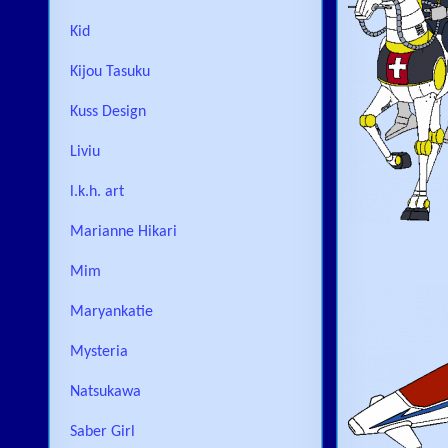
Kid
Kijou Tasuku
Kuss Design
Liviu
l.k.h. art
Marianne Hikari
Mim
Maryankatie
Mysteria
Natsukawa
Saber Girl