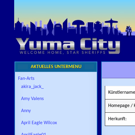
Skip to content
AKTUELLES UNTERMENÜ
Fan-Arts
akira_jack_
Künstlername
Amy Valens
Homepage / K
Anny
Herkunft:
April Eagle Wilcox