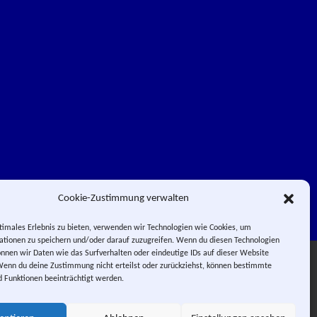
Cookie-Zustimmung verwalten
timales Erlebnis zu bieten, verwenden wir Technologien wie Cookies, um
tionen zu speichern und/oder darauf zuzugreifen. Wenn du diesen Technologien
nnen wir Daten wie das Surfverhalten oder eindeutige IDs auf dieser Website
Facebook
Impressum
Wenn du deine Zustimmung nicht erteilst oder zurückziehst, können bestimmte
Instagram
E-Mail
RSS-Feed
 Funktionen beeinträchtigt werden.
 PIERROT.
 City.