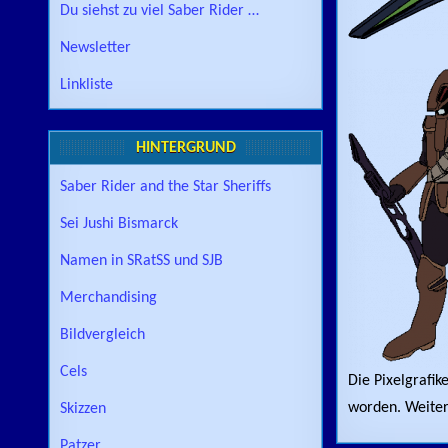
Du siehst zu viel Saber Rider …
Newsletter
Linkliste
HINTERGRUND
Saber Rider and the Star Sheriffs
Sei Jushi Bismarck
Namen in SRatSS und SJB
Merchandising
Bildvergleich
Cels
Die Pixelgrafik
worden. Weiter
Skizzen
Patzer