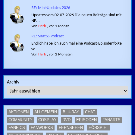
RE: Mini-Updates 2026
Updates vom 02.07.2026 Die neuen Beiträge sind mit
NE...
Von
Herb
,
vor 1 Monat
RE: SRatSS-Podcast
Endlich habe ich auch mal eine Podcast-Episodenfolge
vo...
Von
Herb
,
vor 2 Monaten
Archiv
AKTIONEN
ALLGEMEIN
BLU-RAY
CHAT
COMMUNITY
COSPLAY
DVD
EPISODEN
FANARTS
FANFICS
FANWORKS
FERNSEHEN
HÖRSPIEL