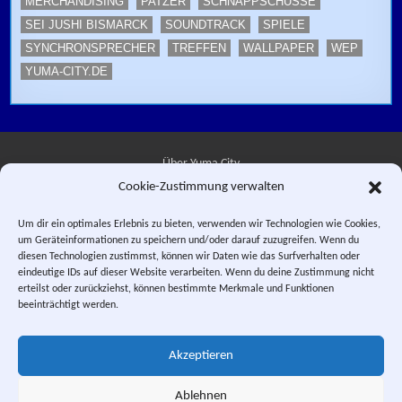
MERCHANDISING
PATZER
SCHNAPPSCHÜSSE
SEI JUSHI BISMARCK
SOUNDTRACK
SPIELE
SYNCHRONSPRECHER
TREFFEN
WALLPAPER
WEP
YUMA-CITY.DE
Über Yuma City
Cookie-Zustimmung verwalten
Kontakt
Um dir ein optimales Erlebnis zu bieten, verwenden wir Technologien wie Cookies,
um Geräteinformationen zu speichern und/oder darauf zuzugreifen. Wenn du
Datenschutzerklärung
diesen Technologien zustimmst, können wir Daten wie das Surfverhalten oder
eindeutige IDs auf dieser Website verarbeiten. Wenn du deine Zustimmung nicht
Impressum
erteilst oder zurückziehst, können bestimmte Merkmale und Funktionen
beeinträchtigt werden.
Facebook
Instagram
E-Mail
RSS-Feed
Akzeptieren
"Saber Rider and the Star Sheriffs" © 1984, 1987 WEP LLC. "Sei Jushi
Bismarck" © 1984 PIERROT.
Ablehnen