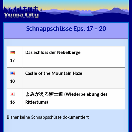
Skip to content
Schnappschüsse Eps. 17 – 20
Das Schloss der Nebelberge
17
Castle of the Mountain Haze
10
よみがえる騎士道 (Wiederbelebung des
16
Rittertums)
Bisher keine Schnappschüsse dokumentiert