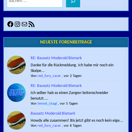
Facebook
Instagram
E-Mail
RSS-Feed
NEUESTE FORENBEITRÄGE
RE: Bausatz Moderoid Bismark
Danke für die Rückmeldung. Ich habe mir noch ein
Skalpe...
Von
red_fury_racer
,
vor 2 Tagen
RE: Bausatz Moderoid Bismark
Ich selber hab so einen Zangen Seitenschneider
benutzt....
Von
Sensei_Usagi
,
vor 5 Tagen
Bausatz Moderoid Bismark
Howdy alle zusammen! Bis jetzt gibt es noch kein eige...
Von
red_fury_racer
,
vor 6 Tagen