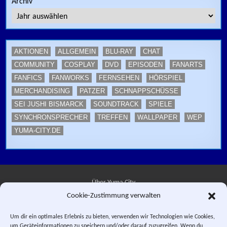
Archiv
AKTIONEN
ALLGEMEIN
BLU-RAY
CHAT
COMMUNITY
COSPLAY
DVD
EPISODEN
FANARTS
FANFICS
FANWORKS
FERNSEHEN
HÖRSPIEL
MERCHANDISING
PATZER
SCHNAPPSCHÜSSE
SEI JUSHI BISMARCK
SOUNDTRACK
SPIELE
SYNCHRONSPRECHER
TREFFEN
WALLPAPER
WEP
YUMA-CITY.DE
Über Yuma City
Cookie-Zustimmung verwalten
Kontakt
Um dir ein optimales Erlebnis zu bieten, verwenden wir Technologien wie Cookies,
um Geräteinformationen zu speichern und/oder darauf zuzugreifen. Wenn du