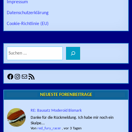
Impressum
Datenschutzerklärung
Cookie-Richtlinie (EU)
Suchen
Facebook
Instagram
E-Mail
RSS-Feed
NEUESTE FORENBEITRÄGE
RE: Bausatz Moderoid Bismark
Danke für die Rückmeldung. Ich habe mir noch ein
Skalpe...
Von
red_fury_racer
,
vor 3 Tagen