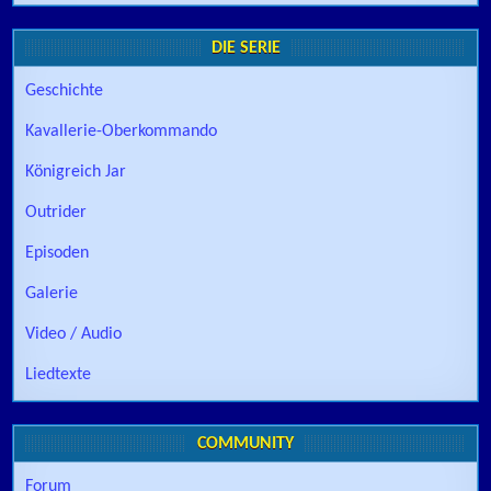
DIE SERIE
Geschichte
Kavallerie-Oberkommando
Königreich Jar
Outrider
Episoden
Galerie
Video / Audio
Liedtexte
COMMUNITY
Forum