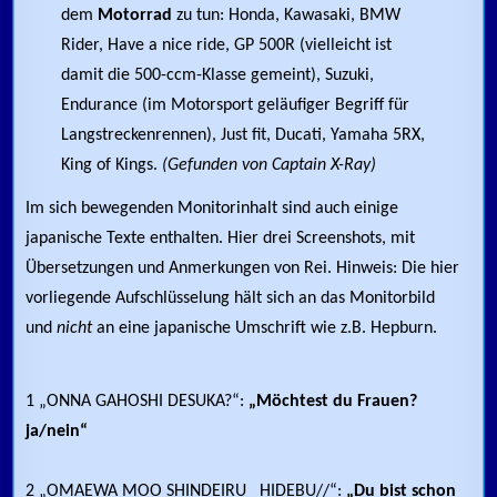
dem
Motorrad
zu tun: Honda, Kawasaki, BMW
Rider, Have a nice ride, GP 500R (vielleicht ist
damit die 500-ccm-Klasse gemeint), Suzuki,
Endurance (im Motorsport geläufiger Begriff für
Langstreckenrennen), Just fit, Ducati, Yamaha 5RX,
King of Kings.
(Gefunden von Captain X-Ray)
Im sich bewegenden Monitorinhalt sind auch einige
japanische Texte enthalten. Hier drei Screenshots, mit
Übersetzungen und Anmerkungen von Rei. Hinweis: Die hier
vorliegende Aufschlüsselung hält sich an das Monitorbild
und
nicht
an eine japanische Umschrift wie z.B. Hepburn.
1 „ONNA GAHOSHI DESUKA?“:
„Möchtest du Frauen?
ja/nein“
2 „OMAEWA MOO SHINDEIRU_ HIDEBU//“:
„Du bist schon