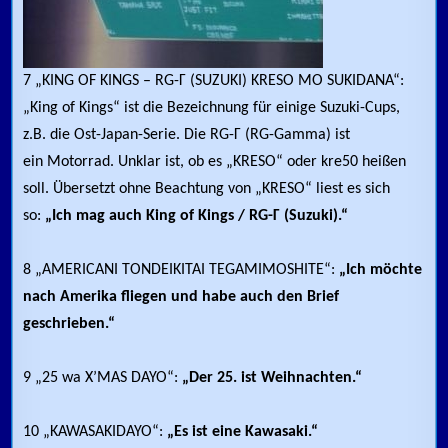
7 „KING OF KINGS – RG-Γ (SUZUKI) KRESO MO SUKIDANA“:
„King of Kings“ ist die Bezeichnung für einige Suzuki-Cups,
z.B. die Ost-Japan-Serie. Die RG-Γ (RG-Gamma) ist
ein Motorrad. Unklar ist, ob es „KRESO“ oder kre50 heißen
soll. Übersetzt ohne Beachtung von „KRESO“ liest es sich
so:
„Ich mag auch King of Kings / RG-Γ (Suzuki).“
8 „AMERICANI TONDEIKITAI TEGAMIMOSHITE“:
„Ich möchte
nach Amerika fliegen und habe auch den Brief
geschrieben.“
9 „25 wa X’MAS DAYO“:
„Der 25. ist Weihnachten.“
10 „KAWASAKIDAYO“:
„Es ist eine Kawasaki.“