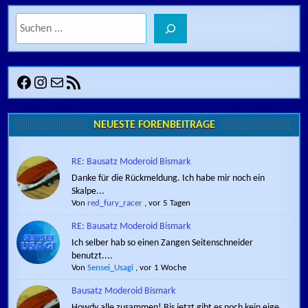
Suchen
Facebook
Instagram
E-Mail
RSS-Feed
NEUESTE FORENBEITRÄGE
RE: Bausatz Moderoid Bismark
Danke für die Rückmeldung. Ich habe mir noch ein
Skalpe...
Von
red_fury_racer
,
vor 5 Tagen
RE: Bausatz Moderoid Bismark
Ich selber hab so einen Zangen Seitenschneider
benutzt....
Von
Sensei_Usagi
,
vor 1 Woche
Bausatz Moderoid Bismark
Howdy alle zusammen! Bis jetzt gibt es noch kein eige...