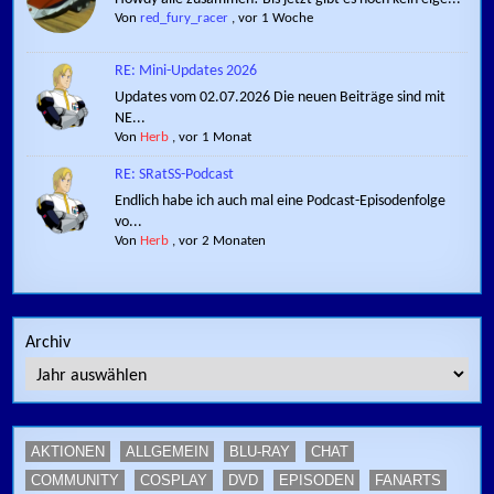
Von
red_fury_racer
,
vor 1 Woche
RE: Mini-Updates 2026
Updates vom 02.07.2026 Die neuen Beiträge sind mit
NE...
Von
Herb
,
vor 1 Monat
RE: SRatSS-Podcast
Endlich habe ich auch mal eine Podcast-Episodenfolge
vo...
Von
Herb
,
vor 2 Monaten
Archiv
AKTIONEN
ALLGEMEIN
BLU-RAY
CHAT
COMMUNITY
COSPLAY
DVD
EPISODEN
FANARTS