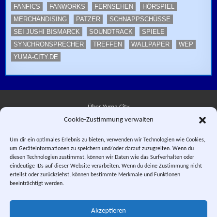
FANFICS
FANWORKS
FERNSEHEN
HÖRSPIEL
MERCHANDISING
PATZER
SCHNAPPSCHÜSSE
SEI JUSHI BISMARCK
SOUNDTRACK
SPIELE
SYNCHRONSPRECHER
TREFFEN
WALLPAPER
WEP
YUMA-CITY.DE
Über Yuma City
Cookie-Zustimmung verwalten
Kontakt
Um dir ein optimales Erlebnis zu bieten, verwenden wir Technologien wie Cookies,
um Geräteinformationen zu speichern und/oder darauf zuzugreifen. Wenn du
Datenschutzerklärung
diesen Technologien zustimmst, können wir Daten wie das Surfverhalten oder
eindeutige IDs auf dieser Website verarbeiten. Wenn du deine Zustimmung nicht
Impressum
erteilst oder zurückziehst, können bestimmte Merkmale und Funktionen
beeinträchtigt werden.
Facebook
Instagram
E-Mail
RSS-Feed
Akzeptieren