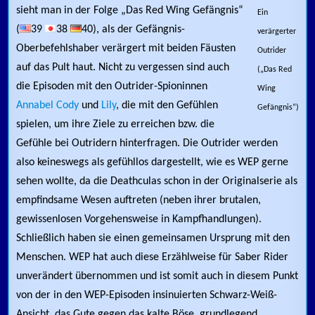
sieht man in der Folge „Das Red Wing Gefängnis“
Ein
(
39
38
40), als der Gefängnis-
verärgerter
Oberbefehlshaber verärgert mit beiden Fäusten
Outrider
auf das Pult haut. Nicht zu vergessen sind auch
(„Das Red
die Episoden mit den Outrider-Spioninnen
Wing
Annabel Cody
und
Lily
, die mit den Gefühlen
Gefängnis“)
spielen, um ihre Ziele zu erreichen bzw. die
Gefühle bei Outridern hinterfragen. Die Outrider werden
also keineswegs als gefühllos dargestellt, wie es WEP gerne
sehen wollte, da die Deathculas schon in der Originalserie als
empfindsame Wesen auftreten (neben ihrer brutalen,
gewissenlosen Vorgehensweise in Kampfhandlungen).
Schließlich haben sie einen gemeinsamen Ursprung mit den
Menschen. WEP hat auch diese Erzählweise für Saber Rider
unverändert übernommen und ist somit auch in diesem Punkt
von der in den WEP-Episoden insinuierten Schwarz-Weiß-
Ansicht, das Gute gegen das kalte Böse, grundlegend