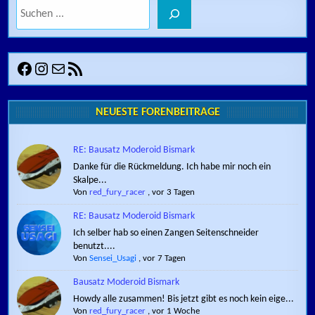
Suchen
Facebook
Instagram
E-Mail
RSS-Feed
NEUESTE FORENBEITRÄGE
RE: Bausatz Moderoid Bismark
Danke für die Rückmeldung. Ich habe mir noch ein
Skalpe...
Von
red_fury_racer
,
vor 3 Tagen
RE: Bausatz Moderoid Bismark
Ich selber hab so einen Zangen Seitenschneider
benutzt....
Von
Sensei_Usagi
,
vor 7 Tagen
Bausatz Moderoid Bismark
Howdy alle zusammen! Bis jetzt gibt es noch kein eige...
Von
red_fury_racer
,
vor 1 Woche