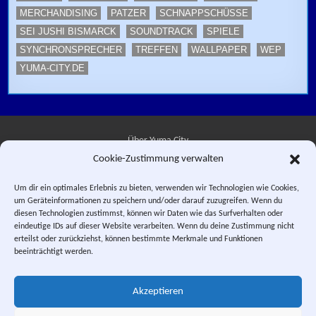
MERCHANDISING
PATZER
SCHNAPPSCHÜSSE
SEI JUSHI BISMARCK
SOUNDTRACK
SPIELE
SYNCHRONSPRECHER
TREFFEN
WALLPAPER
WEP
YUMA-CITY.DE
Über Yuma City
Cookie-Zustimmung verwalten
Kontakt
Um dir ein optimales Erlebnis zu bieten, verwenden wir Technologien wie Cookies,
um Geräteinformationen zu speichern und/oder darauf zuzugreifen. Wenn du
Datenschutzerklärung
diesen Technologien zustimmst, können wir Daten wie das Surfverhalten oder
eindeutige IDs auf dieser Website verarbeiten. Wenn du deine Zustimmung nicht
Impressum
erteilst oder zurückziehst, können bestimmte Merkmale und Funktionen
beeinträchtigt werden.
Facebook
Instagram
E-Mail
RSS-Feed
Akzeptieren
"Saber Rider and the Star Sheriffs" © 1984, 1987 WEP LLC. "Sei Jushi