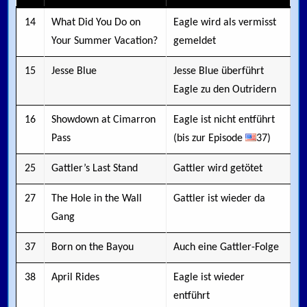
14
What Did You Do on
Eagle wird als vermisst
Your Summer Vacation?
gemeldet
15
Jesse Blue
Jesse Blue überführt
Eagle zu den Outridern
16
Showdown at Cimarron
Eagle ist nicht entführt
Pass
(bis zur Episode
37)
25
Gattler’s Last Stand
Gattler wird getötet
27
The Hole in the Wall
Gattler ist wieder da
Gang
37
Born on the Bayou
Auch eine Gattler-Folge
38
April Rides
Eagle ist wieder
entführt